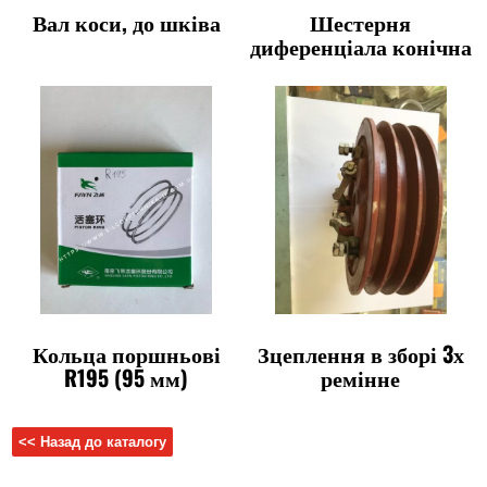
Вал коси, до шківа
Шестерня
диференціала конічна
Кольца поршньові
Зцеплення в зборі 3х
R195 (95 мм)
ремінне
<< Назад до каталогу