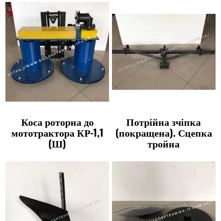
Коса роторна до
Потрійна зчіпка
мототрактора КР-1,1
(покращена). Сцепка
(Ш)
тройна