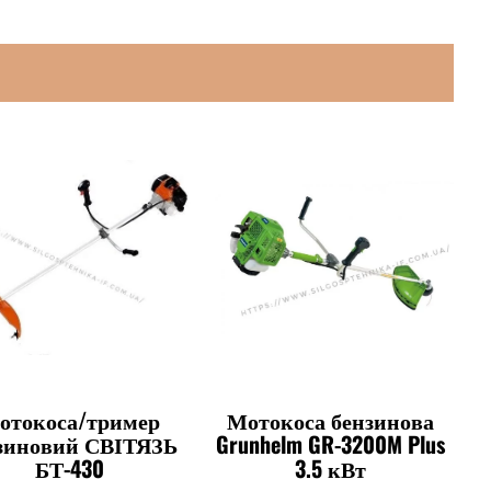
отокоса/тример
Мотокоса бензинова
зиновий СВІТЯЗЬ
Grunhelm GR-3200M Plus
БТ-430
3.5 кВт