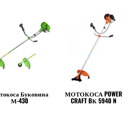
токоса Буковина
МОТОКОСА POWER
М-430
CRAFT BК 5940 N