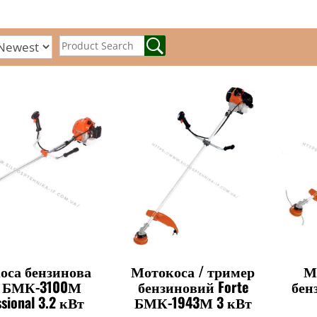
оса бензинова
Мотокоса / тример
М
e БМК-3100М
бензиновий Forte
бен
ssional 3.2 кВт
БМК-1943М 3 кВт