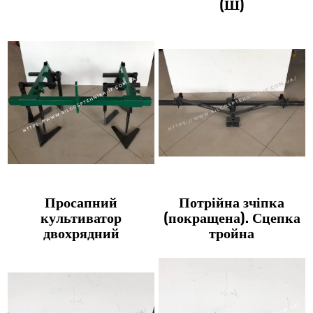
(Ш)
Просапний
Потрійна зчіпка
культиватор
(покращена). Сцепка
двохрядний
тройна