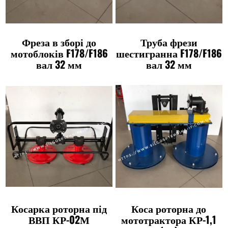
Фреза в зборі до
Труба фрези
мотоблоків F178/F186
шестигранна F178/F186
вал 32 мм
вал 32 мм
Косарка роторна під
Коса роторна до
ВВП КР-02М
мототрактора КР-1,1