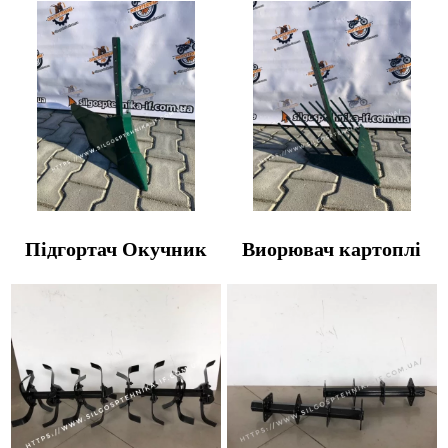
Підгортач Окучник
Виорювач картоплі