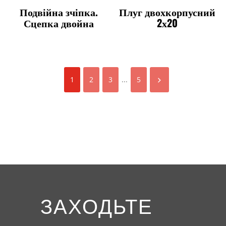
Подвійна зчіпка.
Плуг двохкорпусний
Сцепка двойна
2х20
1
2
3
...
5
ЗАХОДЬТЕ